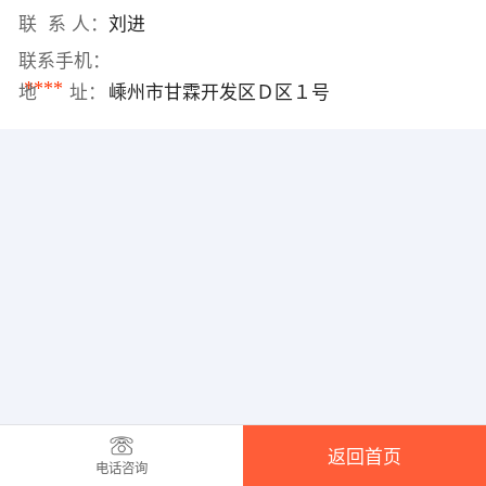
联 系 人：
刘进
联系手机：
****
地 址：
嵊州市甘霖开发区Ｄ区１号
返回首页
电话咨询